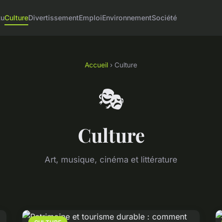
tu
Culture
Divertissement
Emploi
Environnement
Société
Accueil
› Culture
🎭
Culture
Art, musique, cinéma et littérature