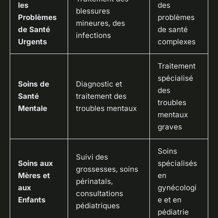
les
des
blessures
Problèmes
problèmes
mineures, des
de Santé
de santé
infections
Urgents
complexes
Traitement
spécialisé
Soins de
Diagnostic et
des
Santé
traitement des
troubles
Mentale
troubles mentaux
mentaux
graves
Soins
Suivi des
Soins aux
spécialisés
grossesses, soins
Mères et
en
périnatals,
aux
gynécologi
consultations
Enfants
e et en
pédiatriques
pédiatrie