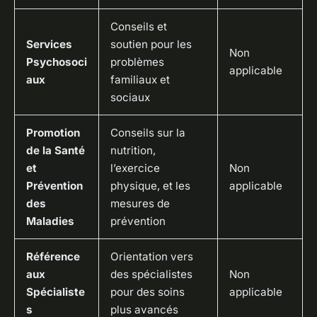
Conseils et
Services
soutien pour les
Non
Psychosoci
problèmes
applicable
aux
familiaux et
sociaux
Promotion
Conseils sur la
de la Santé
nutrition,
et
l’exercice
Non
Prévention
physique, et les
applicable
des
mesures de
Maladies
prévention
Référence
Orientation vers
aux
des spécialistes
Non
Spécialiste
pour des soins
applicable
s
plus avancés